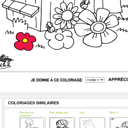
COLORIAGES SIMILAIRES
Monsieur en
Petit garçon prie
Scie
Moto 2
mobylette