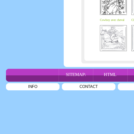
Cowboy avec cheval
Ch
SITEMAP:
HTML
INFO
CONTACT