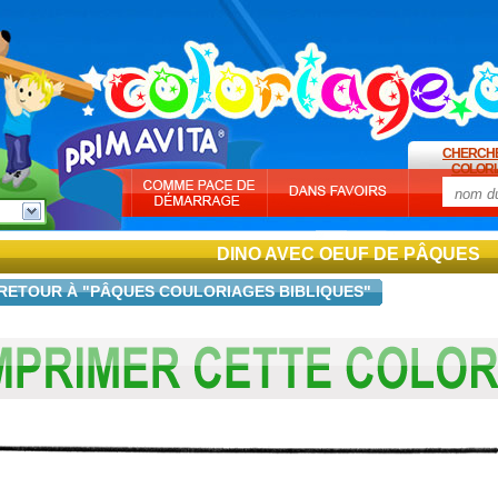
CHERCH
COLORI
DINO AVEC OEUF DE PÂQUES
RETOUR À "PÂQUES COULORIAGES BIBLIQUES"