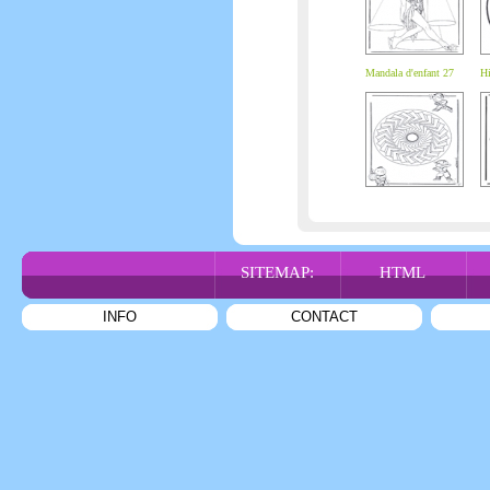
Mandala d'enfant 27
Hi
SITEMAP:
HTML
INFO
CONTACT