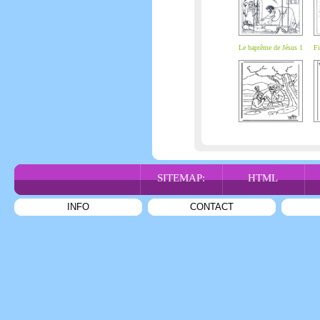
Le baptême de Jésus 1
Fi
SITEMAP:
HTML
INFO
CONTACT