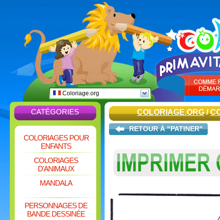
Coloriage.org
CATÉGORIES
COLORIAGE.ORG
/
C
RETOUR À "PATINER"
COLORIAGES POUR
ENFANTS
COLORIAGES
D'ANIMAUX
MANDALA
PERSONNAGES DE
BANDE DESSINÉE