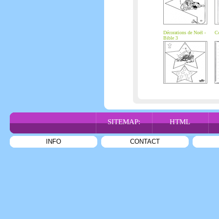
Décorations de Noël -
Co
Bible 3
SITEMAP:
HTML
INFO
CONTACT