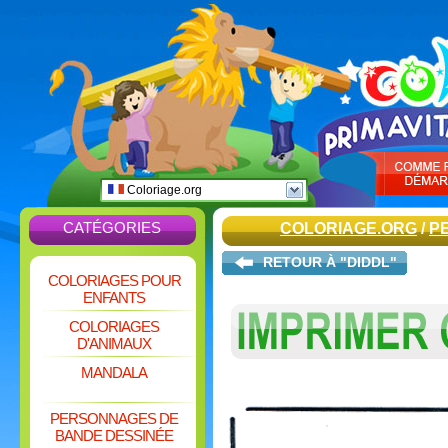
Coloriage.org
CATÉGORIES
COLORIAGE.ORG
/
P
RETOUR À "DIDDL"
COLORIAGES POUR
ENFANTS
COLORIAGES
D'ANIMAUX
MANDALA
PERSONNAGES DE
BANDE DESSINÉE