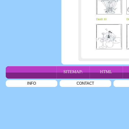
Diddl 10
Di
SITEMAP:
HTML
INFO
CONTACT