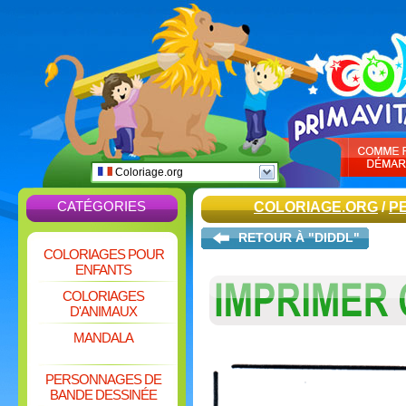
Coloriage.org
CATÉGORIES
COLORIAGE.ORG
/
P
RETOUR À "DIDDL"
COLORIAGES POUR
ENFANTS
COLORIAGES
D'ANIMAUX
MANDALA
PERSONNAGES DE
BANDE DESSINÉE