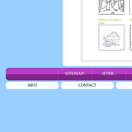
Maison sur sable et
Pa
roche
SITEMAP:
HTML
INFO
CONTACT