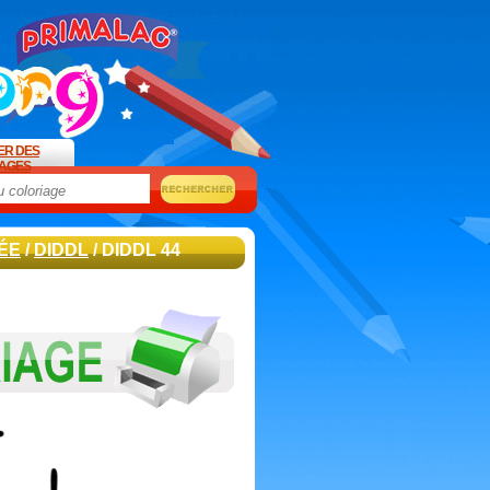
ER DES
AGES
ÉE
/
DIDDL
/ DIDDL 44