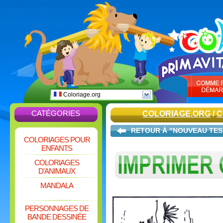
Coloriage.org
CATÉGORIES
COLORIAGE.ORG
/
C
RETOUR À "NOUVEAU TE
COLORIAGES POUR
ENFANTS
COLORIAGES
D'ANIMAUX
MANDALA
PERSONNAGES DE
BANDE DESSINÉE